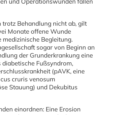
den und Operationswunden fallen
rotz Behandlung nicht ab, gilt
 Zwei Monate offene Wunde
 medizinische Begleitung.
gesellschaft sogar von Beginn an
handlung der Grunderkrankung eine
s diabetische Fußsyndrom,
erschlusskrankheit (pAVK, eine
lcus cruris venosum
se Stauung) und Dekubitus
nden einordnen: Eine Erosion