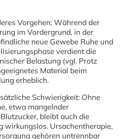
nderes Vorgehen: Während der
erung im Vordergrund, in der
pfindliche neue Gewebe Ruhe und
elisierungsphase verdient die
ischer Belastung (vgl. Protz
ungeeignetes Material beim
ung erheblich.
ätzliche Schwierigkeit: Ohne
he, etwa mangelnder
lutzucker, bleibt auch die
g wirkungslos. Ursachentherapie,
ersorgung gehören untrennbar