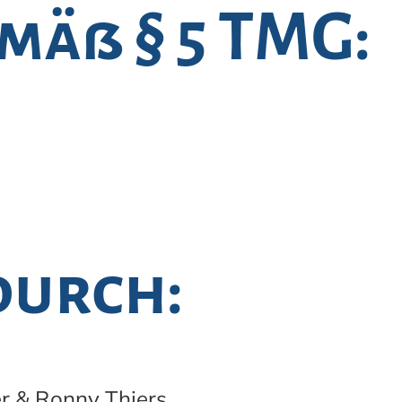
mäß § 5 TMG:
durch:
r & Ronny Thiers