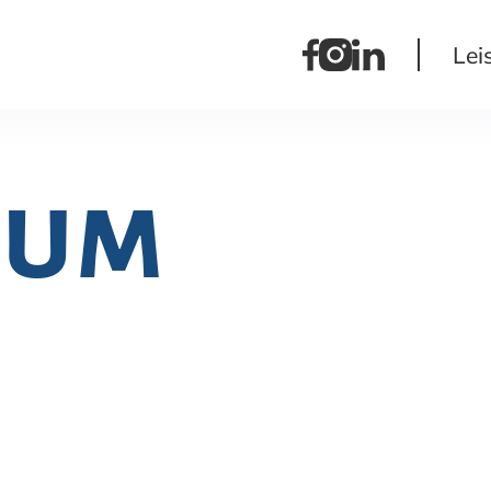
Lei
sum