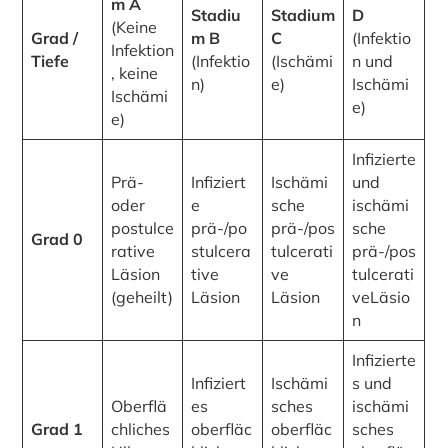
m A
Stadiu
Stadium
D
(Keine
Grad /
m B
C
(Infektio
Infektion
Tiefe
(Infektio
(Ischämi
n und
, keine
n)
e)
Ischämi
Ischämi
e)
e)
Infizierte
Prä-
Infiziert
Ischämi
und
oder
e
sche
ischämi
postulce
prä-/po
prä-/pos
sche
Grad 0
rative
stulcera
tulcerati
prä-/pos
Läsion
tive
ve
tulcerati
(geheilt)
Läsion
Läsion
veLäsio
n
Infizierte
Infiziert
Ischämi
s und
Oberflä
es
sches
ischämi
Grad 1
chliches
oberfläc
oberfläc
sches