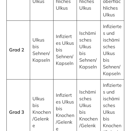
Ulkus
hliches
hliches
oberfläc
Ulkus
Ulkus
hliches
Ulkus
Infizierte
Ischämi
s und
Infiziert
Ulkus
sches
ischämi
es Ulkus
bis
Ulkus
sches
Grad 2
bis
Sehnen/
bis
Ulkus
Sehnen/
Kapseln
Sehnen/
bis
Kapseln
Kapseln
Sehnen/
Kapseln
Infizierte
Ischämi
s und
Infiziert
Ulkus
sches
ischämi
es Ulkus
bis
Ulkus
sches
bis
Grad 3
Knochen
bis
Ulkus
Knochen
/Gelenk
Knochen
bis
/Gelenk
e
/Gelenk
Knochen
e