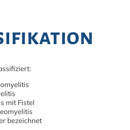
sifikation
sifiziert:
omyelitis
litis
 mit Fistel
eomyelitis
er bezeichnet