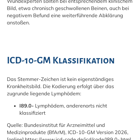
Wundexperten sollten bei entsprechendem klinischem
Bild, etwa chronisch geschwollenen Beinen, auch bei
negativem Befund eine weiterführende Abklärung
anstoßen.
ICD-10-GM Klassifikation
Das Stemmer-Zeichen ist kein eigenständiges
Krankheitsbild. Die Kodierung erfolgt über das
zugrunde liegende Lymphödem:
I89.0-
Lymphödem, anderenorts nicht
klassifiziert
Quelle: Bundesinstitut für Arzneimittel und
Medizinprodukte (BfArM), ICD-10-GM Version 2026,
[online] https://www.icd-code.de/icd/code/I89.0-.html