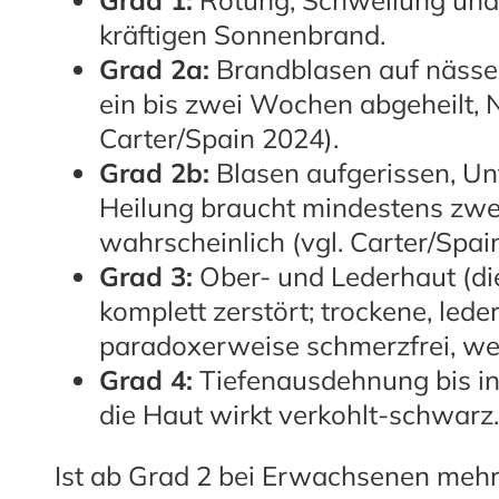
Grad 1:
Rötung, Schwellung und 
kräftigen Sonnenbrand.
Grad 2a:
Brandblasen auf nässe
ein bis zwei Wochen abgeheilt, N
Carter/Spain 2024).
Grad 2b:
Blasen aufgerissen, Unt
Heilung braucht mindestens zw
wahrscheinlich (vgl. Carter/Spai
Grad 3:
Ober- und Lederhaut (di
komplett zerstört; trockene, lede
paradoxerweise schmerzfrei, weil
Grad 4:
Tiefenausdehnung bis i
die Haut wirkt verkohlt-schwarz
Ist ab Grad 2 bei Erwachsenen mehr 