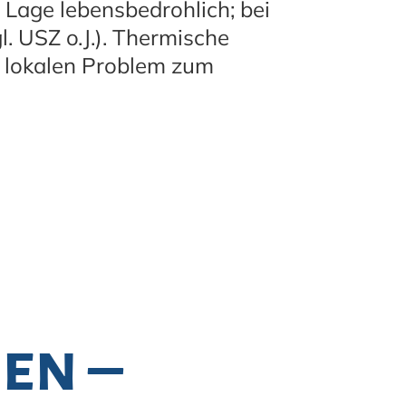
 Lage lebensbedrohlich; bei
gl. USZ o.J.). Thermische
m lokalen Problem zum
e
en –