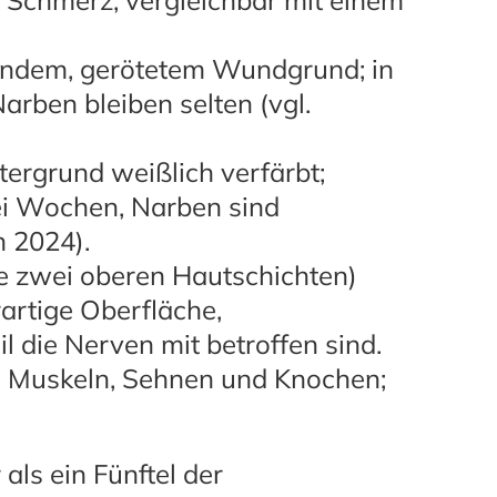
Schmerz, vergleichbar mit einem
ndem, gerötetem Wundgrund; in
arben bleiben selten (vgl.
ergrund weißlich verfärbt;
ei Wochen, Narben sind
n 2024).
e zwei oberen Hautschichten)
rartige Oberfläche,
 die Nerven mit betroffen sind.
n Muskeln, Sehnen und Knochen;
.
als ein Fünftel der