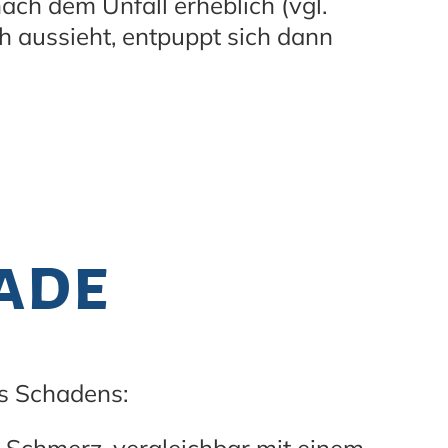
nach dem Unfall erheblich (vgl.
ch aussieht, entpuppt sich dann
ade
es Schadens: